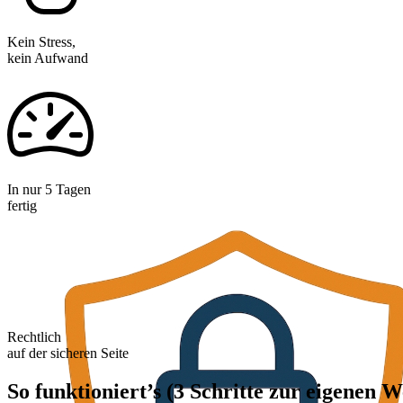
Kein Stress,
kein Aufwand
In nur 5 Tagen
fertig
Rechtlich
auf der sicheren Seite
So funktioniert’s (3 Schritte zur eigenen W