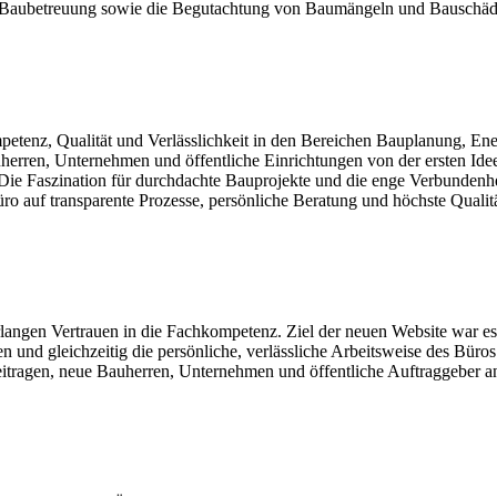
ng, Baubetreuung sowie die Begutachtung von Baumängeln und Bauschäd
mpetenz, Qualität und Verlässlichkeit in den Bereichen Bauplanung, E
uherren, Unternehmen und öffentliche Einrichtungen von der ersten Idee
ie Faszination für durchdachte Bauprojekte und die enge Verbundenhei
üro auf transparente Prozesse, persönliche Beratung und höchste Qualit
rlangen Vertrauen in die Fachkompetenz. Ziel der neuen Website war es
len und gleichzeitig die persönliche, verlässliche Arbeitsweise des Büro
beitragen, neue Bauherren, Unternehmen und öffentliche Auftraggeber a