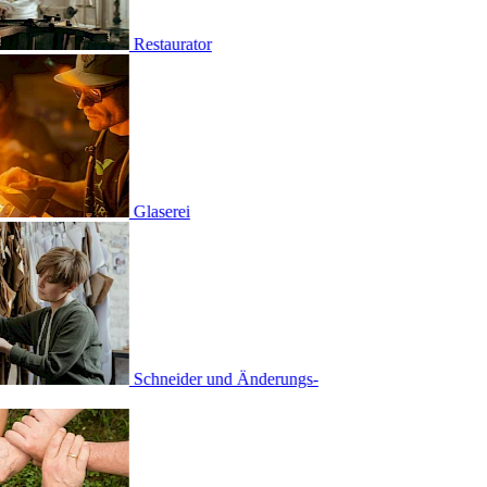
urator
rei
ider und Änderungs­