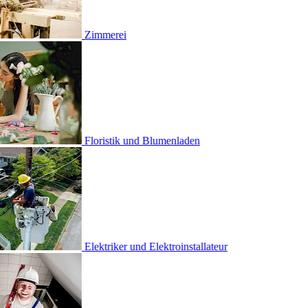
erei
stik und Blumenladen
iker und Elektro­installateur