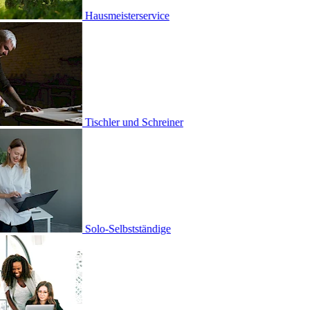
eister­service
ler und Schreiner
Selbstständige