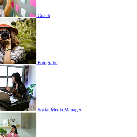
h
rafie
l Media Manager