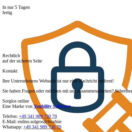
In nur 5 Tagen
fertig
Rechtlich
auf der sicheren Seite
Kontakt
Ihre Unternehmens Webseite ist nur eine Nachricht entfernt!
Sie haben Fragen oder möchten mit uns zusammenarbeiten? Schreiben 
Sorglos online
Eine Marke von
Youbility Software
Telefon:
+49 341 989 730 79
E-Mail:
enilno.solgros@hc
afnie
Whatsapp:
+49 341 989 730 79