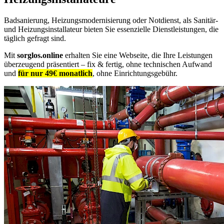
Badsanierung, Heizungsmodernisierung oder Notdienst, als Sanitär-
und Heizungsinstallateur bieten Sie essenzielle Dienstleistungen, die
täglich gefragt sind.
Mit
sorglos.online
erhalten Sie eine Webseite, die Ihre Leistungen
überzeugend präsentiert – fix & fertig, ohne technischen Aufwand
und
für nur 49€ monatlich
, ohne Einrichtungsgebühr.