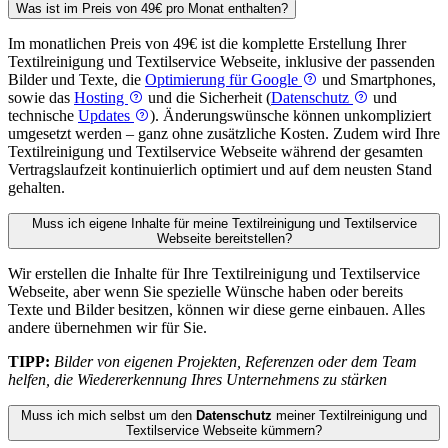
Was ist im Preis von 49€ pro Monat enthalten?
Im monatlichen Preis von 49€ ist die komplette Erstellung Ihrer
Textil­reinigung und Textil­service Webseite, inklusive der passenden
Bilder und Texte, die
Optimierung für Google
und Smartphones,
sowie das
Hosting
und die Sicherheit (
Datenschutz
und
technische
Updates
). Änderungswünsche können unkompliziert
umgesetzt werden – ganz ohne zusätzliche Kosten. Zudem wird Ihre
Textil­reinigung und Textil­service Webseite während der gesamten
Vertragslaufzeit kontinuierlich optimiert und auf dem neusten Stand
gehalten.
Muss ich eigene Inhalte für meine Textil­reinigung und Textil­service
Webseite bereitstellen?
Wir erstellen die Inhalte für Ihre Textil­reinigung und Textil­service
Webseite, aber wenn Sie spezielle Wünsche haben oder bereits
Texte und Bilder besitzen, können wir diese gerne einbauen. Alles
andere übernehmen wir für Sie.
TIPP:
Bilder von eigenen Projekten, Referenzen oder dem Team
helfen, die Wiedererkennung Ihres Unternehmens zu stärken
Muss ich mich selbst um den
Datenschutz
meiner Textil­reinigung und
Textil­service Webseite kümmern?