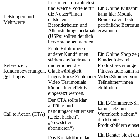
Leistungen du anbietest
und welche Vorteile für
Ein Online-Kursanbi
die Nutzer*innen
kann hier Module,
Leistungen und
entstehen.
Bonusmaterial oder
Mehrwerte
Besonderheiten und
persönliche Betreuu
Alleinstellungsmerkmale
erwähnen.
(USPs) sollten deutlich
hervorgehoben werden.
Echte Erfahrungen
anderer Kund*innen
Ein Online-Shop zei
stärken das Vertrauen
Kundenfotos mit
Referenzen,
und erhöhen die
Produktbewertungen,
Kundenbewertungen,
Glaubwürdigkeit.
Fitnessstudio kann k
ggf. Logos
Logos, kurze Zitate oder
Video-Stimmen von
Video-Testimonials
Teilnehmer*innen
können hier effektiv
einbinden.
eingesetzt werden.
Der CTA sollte klar,
Ein E-Commerce-Sh
auffällig und
kann „Jetzt im
handlungsorientiert sein
Call to Action (CTA)
Warenkorb sichern“
(„Jetzt buchen“,
direkt unter
„Newsletter
Produktbildern einse
abonnieren“).
Ein Berater bietet ein
Das Kontaktformular