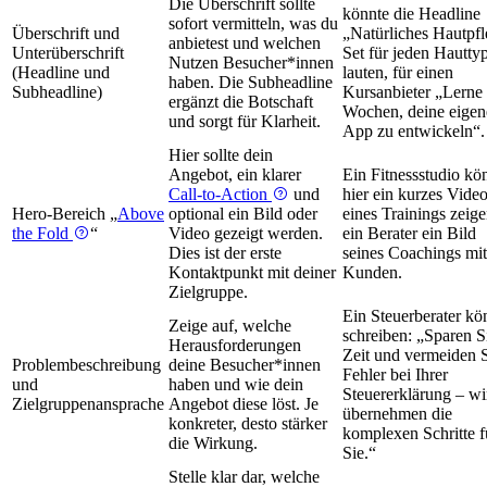
Die Überschrift sollte
könnte die Headline
sofort vermitteln, was du
Überschrift und
„Natürliches Hautpfl
anbietest und welchen
Unterüberschrift
Set für jeden Hautty
Nutzen Besucher*innen
(Headline und
lauten, für einen
haben. Die Subheadline
Subheadline)
Kursanbieter „Lerne 
ergänzt die Botschaft
Wochen, deine eigen
und sorgt für Klarheit.
App zu entwickeln“.
Hier sollte dein
Angebot, ein klarer
Ein Fitnessstudio kö
Call-to-Action
und
hier ein kurzes Vide
Hero-Bereich „
Above
optional ein Bild oder
eines Trainings zeige
the Fold
“
Video gezeigt werden.
ein Berater ein Bild
Dies ist der erste
seines Coachings mit
Kontaktpunkt mit deiner
Kunden.
Zielgruppe.
Ein Steuerberater kö
Zeige auf, welche
schreiben: „Sparen S
Herausforderungen
Zeit und vermeiden 
Problembeschreibung
deine Besucher*innen
Fehler bei Ihrer
und
haben und wie dein
Steuererklärung – wi
Zielgruppenansprache
Angebot diese löst. Je
übernehmen die
konkreter, desto stärker
komplexen Schritte f
die Wirkung.
Sie.“
Stelle klar dar, welche