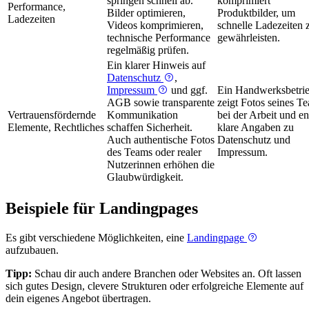
springen schnell ab.
komprimiert
Performance,
Bilder optimieren,
Produktbilder, um
Ladezeiten
Videos komprimieren,
schnelle Ladezeiten 
technische Performance
gewährleisten.
regelmäßig prüfen.
Ein klarer Hinweis auf
Datenschutz
,
Impressum
und ggf.
Ein Handwerksbetri
AGB sowie transparente
zeigt Fotos seines T
Vertrauensfördernde
Kommunikation
bei der Arbeit und en
Elemente, Rechtliches
schaffen Sicherheit.
klare Angaben zu
Auch authentische Fotos
Datenschutz und
des Teams oder realer
Impressum.
Nutzerinnen erhöhen die
Glaubwürdigkeit.
Beispiele für Landingpages
Es gibt verschiedene Möglichkeiten, eine
Landingpage
aufzubauen.
Tipp:
Schau dir auch andere Branchen oder Websites an. Oft lassen
sich gutes Design, clevere Strukturen oder erfolgreiche Elemente auf
dein eigenes Angebot übertragen.