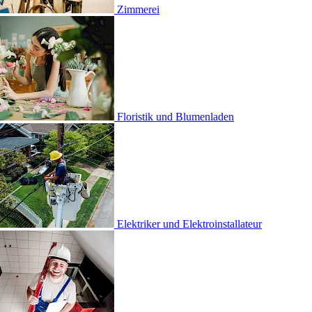
erei
istik und Blumenladen
riker und Elektro­installateur