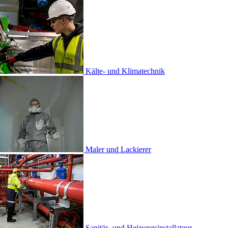
e- und Klimatechnik
r und Lackierer
är- und Heizungs­installateur