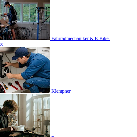
rad­mechaniker & E-Bike-
mpner