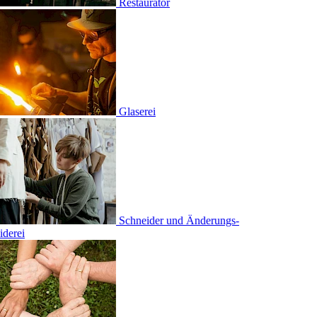
aurator
erei
eider und Änderungs­