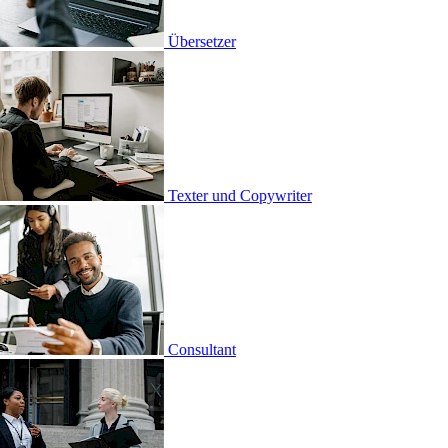
setzer
er und Copywriter
ultant