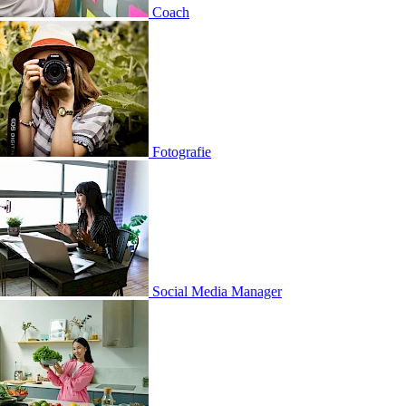
ch
grafie
al Media Manager